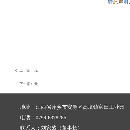
上一篇：
无
ꄴ
下一篇：
无
ꁹ
地址：江西省萍乡市安源区高坑镇富田工业园
电话：0799-6378286
联系人：刘家盛（董事长）