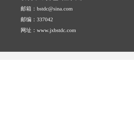
邮箱：bstdc@sina.com
邮编：337042
网址：www.jxbstdc.com