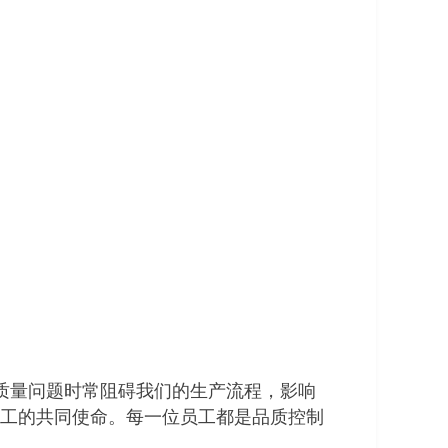
质量问题时常阻碍我们的生产流程，影响
工的共同使命。每一位员工都是品质控制