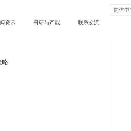
简体中
闻资讯
科研与产能
联系交流
策略