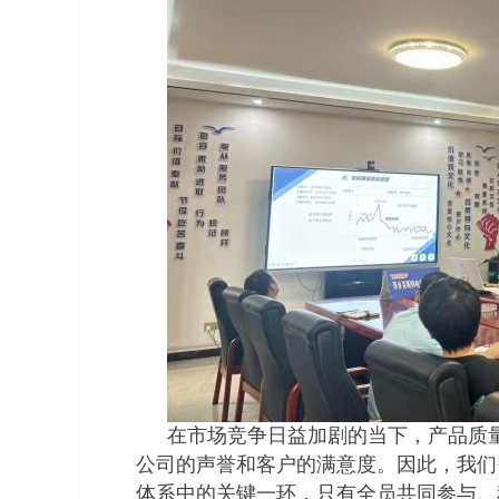
在市场竞争日益加剧的当下，产品质
公司的声誉和客户的满意度。因此，我们
体系中的关键一环，只有全员共同参与、