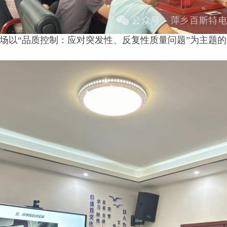
举办一场以“品质控制：应对突发性、反复性质量问题”为主