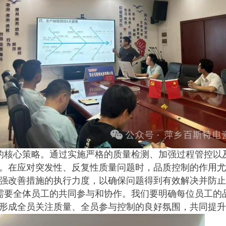
的核心策略。通过实施严格的质量检测、加强过程管控以
。在应对突发性、反复性质量问题时，品质控制的作用尤
强改善措施的执行力度，以确保问题得到有效解决并防止
需要全体员工的共同参与和协作。我们要明确每位员工的
形成全员关注质量、全员参与控制的良好氛围，共同提升