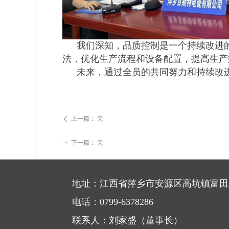
我们深知，品质控制是一个持续改进
法，优化生产流程和设备配置，提高生产
未来，通过全员的共同努力和持续改
上一篇：
无
ꄴ
下一篇：
无
ꁹ
地址：江西省萍乡市安源区高坑镇富田
电话：0799-6378286
联系人：刘家盛（董事长）