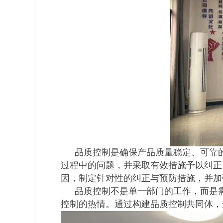
品质控制是确保产品质量稳定、可靠
过程中的问题，并采取有效措施予以纠正
因，制定针对性的纠正与预防措施，并加
品质控制不是单一部门的工作，而是
控制的热情。通过构建品质控制共同体，