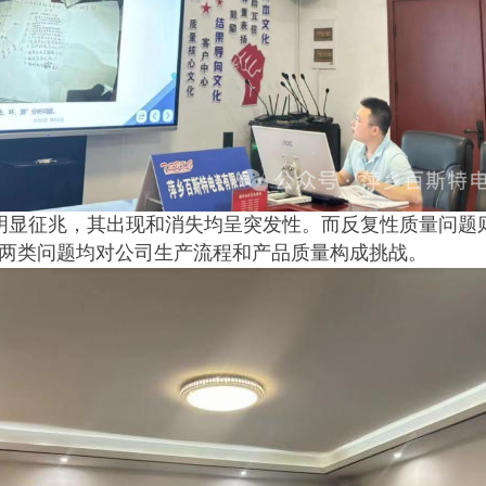
明显征兆，其出现和消失均呈突发性。而反复性质量问题
两类问题均对公司生产流程和产品质量构成挑战。