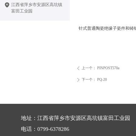
江西省萍乡市安源区高坑镇
富田工业园
针式普通陶瓷绝缘子瓷件和铸
上一个：
PINPOST570a
ꄴ
下一个：
PQ-20
ꄲ
地址：江西省萍乡市安源区高坑镇富田工业园
电话：0799-6378286