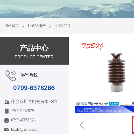
网站首页
ꄲ
柱式绝缘子
ꄲ
ANSI57-3
产品中心
PRODUCT CENTER
咨询热线
0799-6378286
萍乡百斯特电瓷有限公司
15007992875
0799-6378328
ꁆ
bstdc@sina.com