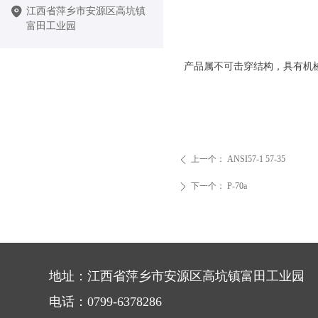
江西省萍乡市安源区高坑镇
富田工业园
产品属不可击穿结构，具有机
上一个：
ANSI57-1 57-35
ꄴ
下一个：
P-70a
ꄲ
地址：江西省萍乡市安源区高坑镇富田工业园
电话：0799-6378286